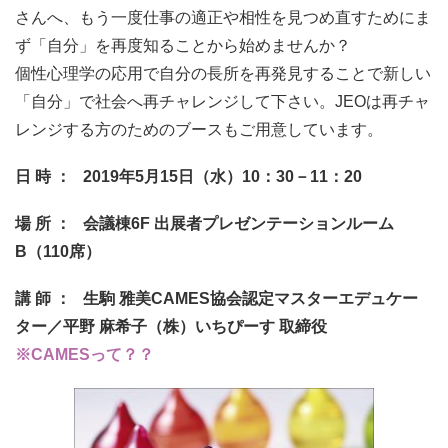
さんへ、もう一度仕事の適正や相性を見つめ直すためにま
ず「自分」を再度知ることから始めませんか？
個性心理学の応用で自分の長所を再発見することで新しい
「自分」で社会へ再チャレンジして下さい。JEOは再チャ
レンジする方のためのブースもご用意しています。
日 時 ： 2019年5月15日（水）10：30－11：20
場 所 ： 会議棟6F 出展者プレゼンテーションルーム
B（110席）
講 師 ： 生駒 雅美CAMES協会認定マスターエデュケー
ター／平野 麻希子（株）いちぴーす 取締役
※CAMESって？？