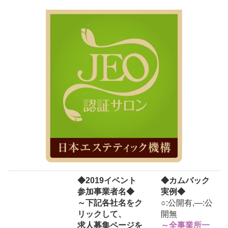
◆2019イベント
◆カムバック
参加事業者名◆
実例◆
～下記各社名をク
○:公開有,―:公
リックして、
開無
求人募集ページを
～全事業所一