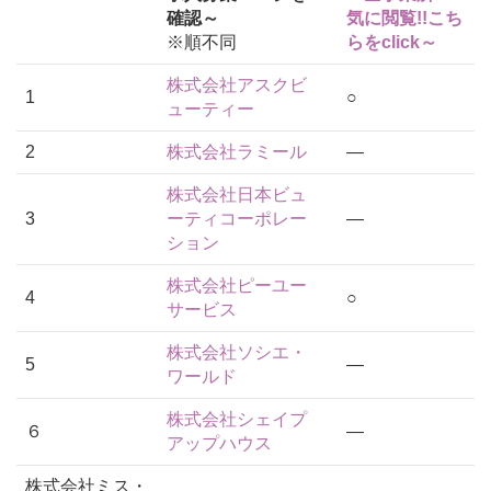
確認～
気に閲覧!!こち
※順不同
らをclick～
株式会社アスクビ
1
○
ューティー
2
株式会社ラミール
―
株式会社日本ビュ
3
ーティコーポレー
―
ション
株式会社ピーユー
4
○
サービス
株式会社ソシエ・
5
―
ワールド
株式会社シェイプ
６
―
アップハウス
株式会社ミス・